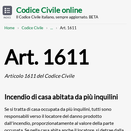
Skip
OPEN
TABLE
Codice Civile online
OF
to
CONTENTS
main
Il Codice Civile italiano, sempre aggiornato. BETA
INDICE
content
Breadcrumb
Mostra
Home
Codice Civile
...
Art. 1611
l'intero
percorso
strutturato
Art. 1611
Articolo 1611 del Codice Civile
Incendio di casa abitata da più inquilini
Se si tratta di casa occupata da più inquilini, tutti sono
responsabili verso il locatore del danno prodotto
dall'incendio, proporzionatamente al valore della parte
occupata. Se nella casa abita anche il locatore, si detrae dalla