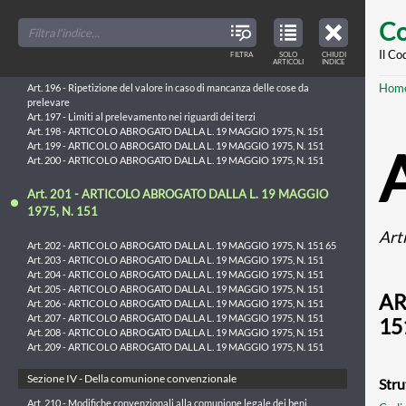
Art. 190 - Responsabilità sussidiaria dei beni personali
Skip
FILTER
CLOSE
Art. 191 - Scioglimento della comunione
TOC
TABLE
Co
TITLES
OF
Art. 192 - Rimborsi e restituzioni
to
CONTENTS
VIEW
Art. 193 - Separazione giudiziale dei beni
ONLY
main
Il Co
FILTRA
SOLO
CHIUDI
ARTICLES
Art. 194 - Divisione dei beni della comunione
ARTICOLI
INDICE
IN
THE
Art. 195 - Prelevamento dei beni mobili
conte
TABLE
Br
Hom
OF
Art. 196 - Ripetizione del valore in caso di mancanza delle cose da
CONTENTS
prelevare
Art. 197 - Limiti al prelevamento nei riguardi dei terzi
Art. 198 - ARTICOLO ABROGATO DALLA L. 19 MAGGIO 1975, N. 151
Art. 199 - ARTICOLO ABROGATO DALLA L. 19 MAGGIO 1975, N. 151
Art. 200 - ARTICOLO ABROGATO DALLA L. 19 MAGGIO 1975, N. 151
Art. 201 - ARTICOLO ABROGATO DALLA L. 19 MAGGIO
1975, N. 151
Art
Art. 202 - ARTICOLO ABROGATO DALLA L. 19 MAGGIO 1975, N. 151 65
Art. 203 - ARTICOLO ABROGATO DALLA L. 19 MAGGIO 1975, N. 151
Art. 204 - ARTICOLO ABROGATO DALLA L. 19 MAGGIO 1975, N. 151
Art. 205 - ARTICOLO ABROGATO DALLA L. 19 MAGGIO 1975, N. 151
AR
Art. 206 - ARTICOLO ABROGATO DALLA L. 19 MAGGIO 1975, N. 151
Art. 207 - ARTICOLO ABROGATO DALLA L. 19 MAGGIO 1975, N. 151
15
Art. 208 - ARTICOLO ABROGATO DALLA L. 19 MAGGIO 1975, N. 151
Art. 209 - ARTICOLO ABROGATO DALLA L. 19 MAGGIO 1975, N. 151
Sezione IV - Della comunione convenzionale
Stru
Art. 210 - Modifiche convenzionali alla comunione legale dei beni