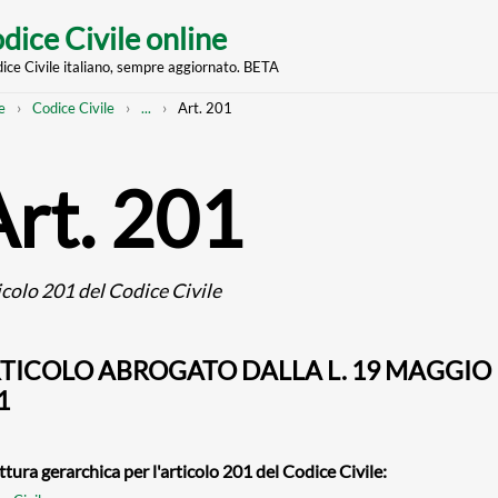
dice Civile online
dice Civile italiano, sempre aggiornato. BETA
nt
eadcrumb
Mostra
e
Codice Civile
...
Art. 201
l'intero
percorso
strutturato
Art. 201
icolo 201 del Codice Civile
TICOLO ABROGATO DALLA L. 19 MAGGIO 1
1
ttura gerarchica per l'articolo 201 del Codice Civile: