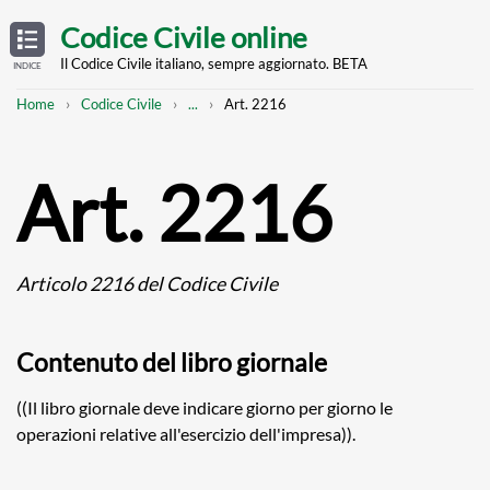
Skip
OPEN
TABLE
Codice Civile online
OF
to
CONTENTS
main
Il Codice Civile italiano, sempre aggiornato. BETA
INDICE
content
Breadcrumb
Mostra
Home
Codice Civile
...
Art. 2216
l'intero
percorso
strutturato
Art. 2216
Articolo 2216 del Codice Civile
Contenuto del libro giornale
((Il libro giornale deve indicare giorno per giorno le
operazioni relative all'esercizio dell'impresa)).