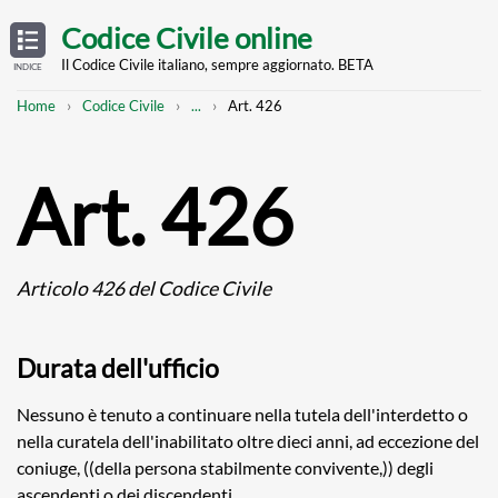
Skip
OPEN
TABLE
Codice Civile online
OF
to
CONTENTS
main
Il Codice Civile italiano, sempre aggiornato. BETA
INDICE
content
Breadcrumb
Mostra
Home
Codice Civile
...
Art. 426
l'intero
percorso
strutturato
Art. 426
Articolo 426 del Codice Civile
Durata dell'ufficio
Nessuno è tenuto a continuare nella tutela dell'interdetto o
nella curatela dell'inabilitato oltre dieci anni, ad eccezione del
coniuge, ((della persona stabilmente convivente,)) degli
ascendenti o dei discendenti.