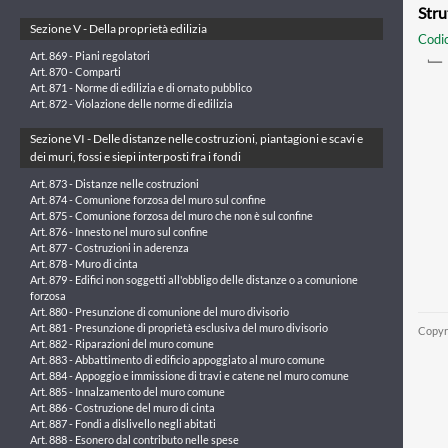
Stru
Sezione V - Della proprietà edilizia
Codic
Art. 869 - Piani regolatori
Art. 870 - Comparti
Art. 871 - Norme di edilizia e di ornato pubblico
Art. 872 - Violazione delle norme di edilizia
Sezione VI - Delle distanze nelle costruzioni, piantagioni e scavi e
dei muri, fossi e siepi interposti fra i fondi
Art. 873 - Distanze nelle costruzioni
Art. 874 - Comunione forzosa del muro sul confine
Art. 875 - Comunione forzosa del muro che non è sul confine
Art. 876 - Innesto nel muro sul confine
Art. 877 - Costruzioni in aderenza
Art. 878 - Muro di cinta
Art. 879 - Edifici non soggetti all'obbligo delle distanze o a comunione
forzosa
Art. 880 - Presunzione di comunione del muro divisorio
Art. 881 - Presunzione di proprietà esclusiva del muro divisorio
Copyr
Art. 882 - Riparazioni del muro comune
Art. 883 - Abbattimento di edificio appoggiato al muro comune
Art. 884 - Appoggio e immissione di travi e catene nel muro comune
Art. 885 - Innalzamento del muro comune
Art. 886 - Costruzione del muro di cinta
Art. 887 - Fondi a dislivello negli abitati
Art. 888 - Esonero dal contributo nelle spese