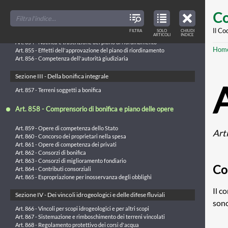
Art. 849 - Fondi compresi entro maggiori unità fondiarie
Skip
FILTER
CLOSE
Art. 850 - Consorzi a scopo di ricomposizione fondiaria
TOC
TABLE
Co
TITLES
OF
to
Art. 851 - Trasferimenti coattivi
CONTENTS
VIEW
Art. 852 - Terreni esclusi dai trasferimenti
ONLY
main
Il Co
FILTRA
SOLO
CHIUDI
ARTICLES
Art. 853 - Trasferimento dei diritti reali
ARTICOLI
INDICE
IN
THE
conte
Art. 854 - Notifica e trascrizione del piano di riordinamento
TABLE
Br
Hom
OF
Art. 855 - Effetti dell'approvazione del piano di riordinamento
CONTENTS
Art. 856 - Competenza dell'autorità giudiziaria
Sezione III - Della bonifica integrale
Art. 857 - Terreni soggetti a bonifica
Art. 858 - Comprensorio di bonifica e piano delle opere
Art. 859 - Opere di competenza dello Stato
Art
Art. 860 - Concorso dei proprietari nella spesa
Art. 861 - Opere di competenza dei privati
Art. 862 - Consorzi di bonifica
Art. 863 - Consorzi di miglioramento fondiario
Co
Art. 864 - Contributi consorziali
Art. 865 - Espropriazione per inosservanza degli obblighi
Il c
Sezione IV - Dei vincoli idrogeologici e delle difese fluviali
sono
Art. 866 - Vincoli per scopi idrogeologici e per altri scopi
Art. 867 - Sistemazione e rimboschimento dei terreni vincolati
Art. 868 - Regolamento protettivo dei corsi d'acqua