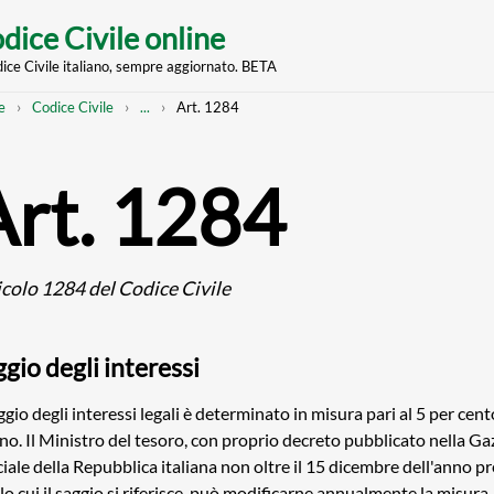
dice Civile online
dice Civile italiano, sempre aggiornato. BETA
nt
eadcrumb
Mostra
e
Codice Civile
...
Art. 1284
l'intero
percorso
strutturato
Art. 1284
icolo 1284 del Codice Civile
gio degli interessi
aggio degli interessi legali è determinato in misura pari al 5 per cen
no. Il Ministro del tesoro, con proprio decreto pubblicato nella Ga
ciale della Repubblica italiana non oltre il 15 dicembre dell'anno p
lo cui il saggio si riferisce, può modificarne annualmente la misura,