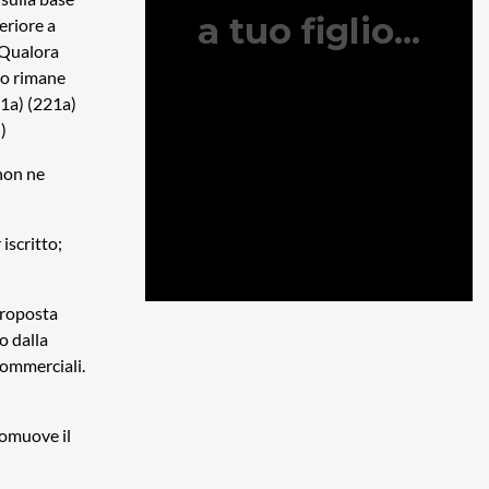
eriore a
. Qualora
to rimane
11a) (221a)
)
 non ne
iscritto;
proposta
o dalla
commerciali.
romuove il