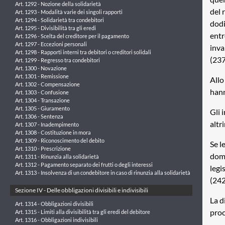
Art. 1292 - Nozione della solidarietà
del 
Art. 1293 - Modalità varie dei singoli rapporti
Art. 1294 - Solidarietà tra condebitori
dodi
Art. 1295 - Divisibilità tra gli eredi
entr
Art. 1296 - Scelta del creditore per il pagamento
Art. 1297 - Eccezioni personali
inva
Art. 1298 - Rapporti interni tra debitori o creditori solidali
(237
Art. 1299 - Regresso tra condebitori
Art. 1300 - Novazione
Art. 1301 - Remissione
Allo
Art. 1302 - Compensazione
hann
Art. 1303 - Confusione
Art. 1304 - Transazione
Art. 1305 - Giuramento
Gli 
Art. 1306 - Sentenza
altr
Art. 1307 - Inadempimento
Art. 1308 - Costituzione in mora
Art. 1309 - Riconoscimento del debito
Se l
Art. 1310 - Prescrizione
doma
Art. 1311 - Rinunzia alla solidarietà
Art. 1312 - Pagamento separato dei frutti o degli interessi
legi
Art. 1313 - Insolvenza di un condebitore in caso di rinunzia alla solidarietà
(242
Sezione IV - Delle obbligazioni divisibili e indivisibili
La d
Art. 1314 - Obbligazioni divisibili
proc
Art. 1315 - Limiti alla divisibilità tra gli eredi del debitore
Art. 1316 - Obbligazioni indivisibili