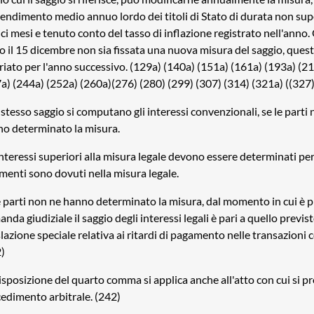
rendimento medio annuo lordo dei titoli di Stato di durata non sup
ci mesi e tenuto conto del tasso di inflazione registrato nell'anno
o il 15 dicembre non sia fissata una nuova misura del saggio, ques
riato per l'anno successivo. (129a) (140a) (151a) (161a) (193a) (2
a) (244a) (252a) (260a)(276) (280) (299) (307) (314) (321a) ((327)
 stesso saggio si computano gli interessi convenzionali, se le parti
o determinato la misura.
interessi superiori alla misura legale devono essere determinati per 
imenti sono dovuti nella misura legale.
e parti non ne hanno determinato la misura, dal momento in cui è 
nda giudiziale il saggio degli interessi legali è pari a quello previst
slazione speciale relativa ai ritardi di pagamento nelle transazioni 
)
isposizione del quarto comma si applica anche all'atto con cui si p
edimento arbitrale. (242)