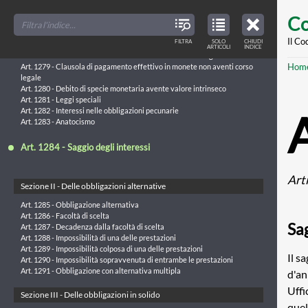
Skip
Capo VII - Di alcune specie di obbligazioni
FILTER
CLOSE
TOC
TABLE
Co
TITLES
OF
to
Sezione I - Delle obbligazioni pecuniarie
CONTENTS
VIEW
ONLY
main
Il Co
FILTRA
SOLO
CHIUDI
ARTICLES
Art. 1277 - Debito di somma di danaro
ARTICOLI
INDICE
IN
THE
Art. 1278 - Debito di somma di monete non aventi corso legale
conte
TABLE
Br
Hom
OF
Art. 1279 - Clausola di pagamento effettivo in monete non aventi corso
CONTENTS
legale
Art. 1280 - Debito di specie monetaria avente valore intrinseco
Art. 1281 - Leggi speciali
Art. 1282 - Interessi nelle obbligazioni pecunarie
Art. 1283 - Anatocismo
Art. 1284 - Saggio degli interessi
Art
Sezione II - Delle obbligazioni alternative
Art. 1285 - Obbligazione alternativa
Art. 1286 - Facoltà di scelta
Sag
Art. 1287 - Decadenza dalla facoltà di scelta
Art. 1288 - Impossibilità di una delle prestazioni
Art. 1289 - Impossibilità colposa di una delle prestazioni
Il s
Art. 1290 - Impossibilità sopravvenuta di entrambe le prestazioni
Art. 1291 - Obbligazione con alternativa multipla
d'an
Uffi
Sezione III - Delle obbligazioni in solido
quel