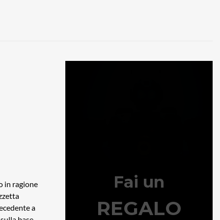
to in ragione
zzetta
recedente a
 sulla base