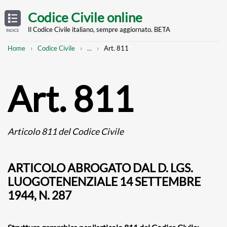
Skip
OPEN
TABLE
Codice Civile online
OF
to
CONTENTS
main
Il Codice Civile italiano, sempre aggiornato. BETA
INDICE
content
Breadcrumb
Mostra
Home
Codice Civile
...
Art. 811
l'intero
percorso
strutturato
Art. 811
Articolo 811 del Codice Civile
ARTICOLO ABROGATO DAL D. LGS.
LUOGOTENENZIALE 14 SETTEMBRE
1944, N. 287