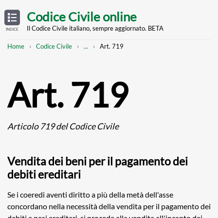
Skip
OPEN
TABLE
Codice Civile online
OF
to
CONTENTS
main
Il Codice Civile italiano, sempre aggiornato. BETA
INDICE
content
Breadcrumb
Mostra
Home
Codice Civile
...
Art. 719
l'intero
percorso
strutturato
Art. 719
Articolo 719 del Codice Civile
Vendita dei beni per il pagamento dei
debiti ereditari
Se i coeredi aventi diritto a più della metà dell'asse
concordano nella necessità della vendita per il pagamento dei
debiti e pesi ereditari, si procede alla vendita all'incanto dei