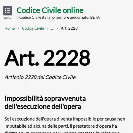
Skip
OPEN
TABLE
Codice Civile online
OF
to
CONTENTS
main
Il Codice Civile italiano, sempre aggiornato. BETA
INDICE
content
Breadcrumb
Mostra
Home
Codice Civile
...
Art. 2228
l'intero
percorso
strutturato
Art. 2228
Articolo 2228 del Codice Civile
Impossibilità sopravvenuta
dell'esecuzione dell'opera
Se l'esecuzione dell'opera diventa impossibile per causa non
imputabile ad alcuna delle parti, il prestatore d'opera ha
diritto ad un compenso per il lavoro prestato in relazione