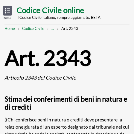
Skip
OPEN
TABLE
Codice Civile online
OF
to
CONTENTS
main
Il Codice Civile italiano, sempre aggiornato. BETA
INDICE
content
Breadcrumb
Mostra
Home
Codice Civile
...
Art. 2343
l'intero
percorso
strutturato
Art. 2343
Articolo 2343 del Codice Civile
Stima dei conferimenti di beni in natura e
di crediti
((Chi conferisce beni in natura o crediti deve presentare la
relazione giurata di un esperto designato dal tribunale nel cui
circondario ha sede la società, contenente la descrizione dei