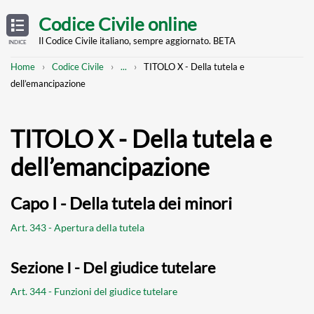
Skip
OPEN
TABLE
Codice Civile online
OF
to
CONTENTS
main
Il Codice Civile italiano, sempre aggiornato. BETA
INDICE
content
Breadcrumb
Mostra
Home
Codice Civile
...
TITOLO X - Della tutela e
l'intero
dell’emancipazione
percorso
strutturato
TITOLO X - Della tutela e
dell’emancipazione
Capo I - Della tutela dei minori
Art. 343 - Apertura della tutela
Sezione I - Del giudice tutelare
Art. 344 - Funzioni del giudice tutelare