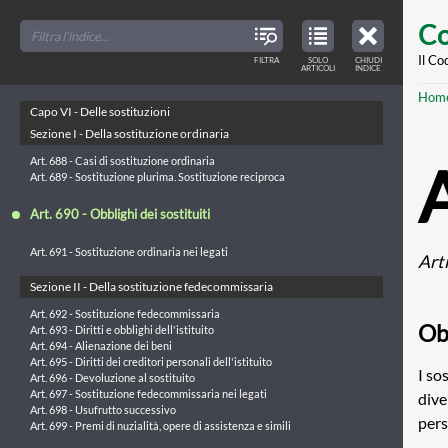
Skip
Art. 683 - Testamento posteriore inefficace
FILTER
CLOSE
TOC
TABLE
Co
Art. 684 - Distruzione del testamento olografo
TITLES
OF
to
CONTENTS
Art. 685 - Effetti del ritiro del testamento segreto
VIEW
ONLY
main
Il Co
Art. 686 - Alienazione e trasformazione della cosa legata
FILTRA
SOLO
CHIUDI
ARTICLES
ARTICOLI
INDICE
IN
Art. 687 - Revocazione per sopravvenienza di figli
THE
conte
TABLE
Br
Hom
OF
CONTENTS
Capo VI - Delle sostituzioni
Sezione I - Della sostituzione ordinaria
Art. 688 - Casi di sostituzione ordinaria
Art. 689 - Sostituzione plurima. Sostituzione reciproca
Art. 690 - Obblighi dei sostituiti
Art. 691 - Sostituzione ordinaria nei legati
Art
Sezione II - Della sostituzione fedecommissaria
Art. 692 - Sostituzione fedecommissaria
Obb
Art. 693 - Diritti e obblighi dell'istituito
Art. 694 - Alienazione dei beni
Art. 695 - Diritti dei creditori personali dell'istituito
I so
Art. 696 - Devoluzione al sostituito
Art. 697 - Sostituzione fedecommissaria nei legati
dive
Art. 698 - Usufrutto successivo
pers
Art. 699 - Premi di nuzialità, opere di assistenza e simili