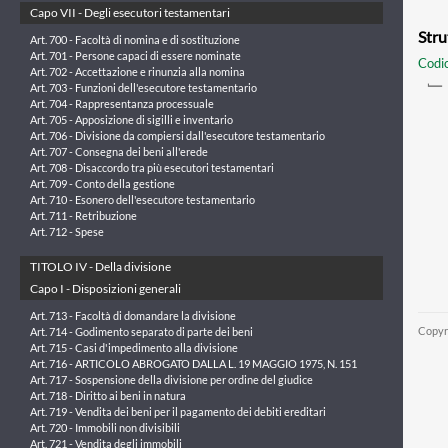
Capo VII - Degli esecutori testamentari
Stru
Art. 700 - Facoltà di nomina e di sostituzione
Art. 701 - Persone capaci di essere nominate
Codic
Art. 702 - Accettazione e rinunzia alla nomina
Art. 703 - Funzioni dell'esecutore testamentario
Art. 704 - Rappresentanza processuale
Art. 705 - Apposizione di sigilli e inventario
Art. 706 - Divisione da compiersi dall'esecutore testamentario
Art. 707 - Consegna dei beni all'erede
Art. 708 - Disaccordo tra più esecutori testamentari
Art. 709 - Conto della gestione
Art. 710 - Esonero dell'esecutore testamentario
Art. 711 - Retribuzione
Art. 712 - Spese
TITOLO IV - Della divisione
Capo I - Disposizioni generali
Art. 713 - Facoltà di domandare la divisione
Copyr
Art. 714 - Godimento separato di parte dei beni
Art. 715 - Casi d'impedimento alla divisione
Art. 716 - ARTICOLO ABROGATO DALLA L. 19 MAGGIO 1975, N. 151
Art. 717 - Sospensione della divisione per ordine del giudice
Art. 718 - Diritto ai beni in natura
Art. 719 - Vendita dei beni per il pagamento dei debiti ereditari
Art. 720 - Immobili non divisibili
Art. 721 - Vendita degli immobili