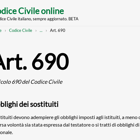
dice Civile online
dice Civile italiano, sempre aggiornato. BETA
nt
eadcrumb
Mostra
e
Codice Civile
...
Art. 690
l'intero
percorso
strutturato
Art. 690
icolo 690 del Codice Civile
lighi dei sostituiti
stituiti devono adempiere gli obblighi imposti agli istituiti, a meno
rsa volontà sia stata espressa dal testatore o si tratti di obblighi d
onale.