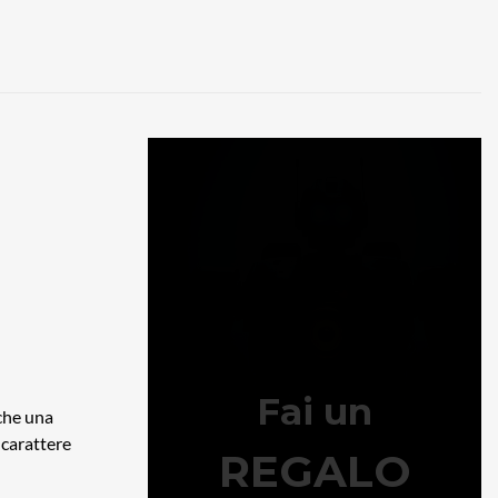
 che una
i carattere