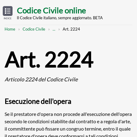
Skip
OPEN
TABLE
Codice Civile online
OF
to
CONTENTS
main
Il Codice Civile italiano, sempre aggiornato. BETA
INDICE
content
Breadcrumb
Mostra
Home
Codice Civile
...
Art. 2224
l'intero
percorso
strutturato
Art. 2224
Articolo 2224 del Codice Civile
Esecuzione dell'opera
Se il prestatore d'opera non procede all'esecuzione dell'opera
secondo le condizioni stabilite dal contratto e a regola d'arte,
il committente può fissare un congruo termine, entro il quale
il prestatore d'opera deve conformarsi a tali condizioni.