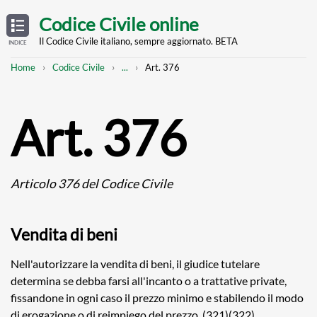
Skip
OPEN
TABLE
Codice Civile online
OF
to
CONTENTS
main
Il Codice Civile italiano, sempre aggiornato. BETA
INDICE
content
Breadcrumb
Mostra
Home
Codice Civile
...
Art. 376
l'intero
percorso
strutturato
Art. 376
Articolo 376 del Codice Civile
Vendita di beni
Nell'autorizzare la vendita di beni, il giudice tutelare
determina se debba farsi all'incanto o a trattative private,
fissandone in ogni caso il prezzo minimo e stabilendo il modo
di erogazione o di reimpiego del prezzo. (321)(322)