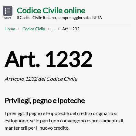
Skip
OPEN
TABLE
Codice Civile online
OF
to
CONTENTS
main
Il Codice Civile italiano, sempre aggiornato. BETA
INDICE
content
Breadcrumb
Mostra
Home
Codice Civile
...
Art. 1232
l'intero
percorso
strutturato
Art. 1232
Articolo 1232 del Codice Civile
Privilegi, pegno e ipoteche
I privilegi, il pegno e le ipoteche del credito originario si
estinguono, se le parti non convengono espressamente di
mantenerli per il nuovo credito.