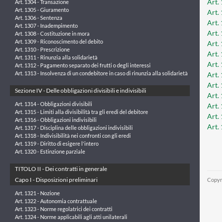
Art.
Art. 1304 - Transazione
Art. 1305 - Giuramento
Art.
Art. 1306 - Sentenza
Art.
Art. 1307 - Inadempimento
Art.
Art. 1308 - Costituzione in mora
Art. 1309 - Riconoscimento del debito
Art.
Art. 1310 - Prescrizione
Art.
Art. 1311 - Rinunzia alla solidarietà
Art.
Art. 1312 - Pagamento separato dei frutti o degli interessi
Art. 1313 - Insolvenza di un condebitore in caso di rinunzia alla solidarietà
Art.
Art.
Sezione IV - Delle obbligazioni divisibili e indivisibili
Art.
Art. 1314 - Obbligazioni divisibili
Art. 
Art. 1315 - Limiti alla divisibilità tra gli eredi del debitore
Art.
Art. 1316 - Obbligazioni indivisibili
Art. 
Art. 1317 - Disciplina delle obbligazioni indivisibili
Art. 1318 - Indivisibilità nei confronti con gli eredi
Art. 1319 - Diritto di esigere l'intero
Art. 1320 - Estinzione parziale
TITOLO II - Dei contratti in generale
Capo I - Disposizioni preliminari
Copyr
Art. 1321 - Nozione
Art. 1322 - Autonomia contrattuale
Art. 1323 - Norme regolatrici dei contratti
Art. 1324 - Norme applicabili agli atti unilaterali