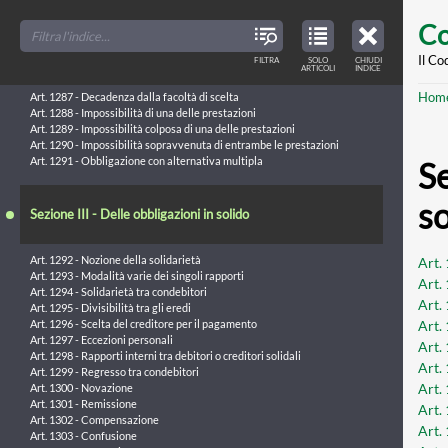
Art. 1284 - Saggio degli interessi
Skip
FILTER
CLOSE
TOC
TABLE
Co
TITLES
OF
to
Sezione II - Delle obbligazioni alternative
CONTENTS
VIEW
ONLY
main
Il Co
FILTRA
SOLO
CHIUDI
ARTICLES
Art. 1285 - Obbligazione alternativa
ARTICOLI
INDICE
IN
THE
Art. 1286 - Facoltà di scelta
conte
TABLE
Br
Hom
OF
Art. 1287 - Decadenza dalla facoltà di scelta
CONTENTS
Art. 1288 - Impossibilità di una delle prestazioni
Art. 1289 - Impossibilità colposa di una delle prestazioni
Art. 1290 - Impossibilità sopravvenuta di entrambe le prestazioni
Art. 1291 - Obbligazione con alternativa multipla
Se
s
Sezione III - Delle obbligazioni in solido
Art. 1292 - Nozione della solidarietà
Art.
Art. 1293 - Modalità varie dei singoli rapporti
Art.
Art. 1294 - Solidarietà tra condebitori
Art.
Art. 1295 - Divisibilità tra gli eredi
Art. 
Art. 1296 - Scelta del creditore per il pagamento
Art. 1297 - Eccezioni personali
Art.
Art. 1298 - Rapporti interni tra debitori o creditori solidali
Art.
Art. 1299 - Regresso tra condebitori
Art. 
Art. 1300 - Novazione
Art. 1301 - Remissione
Art.
Art. 1302 - Compensazione
Art.
Art. 1303 - Confusione