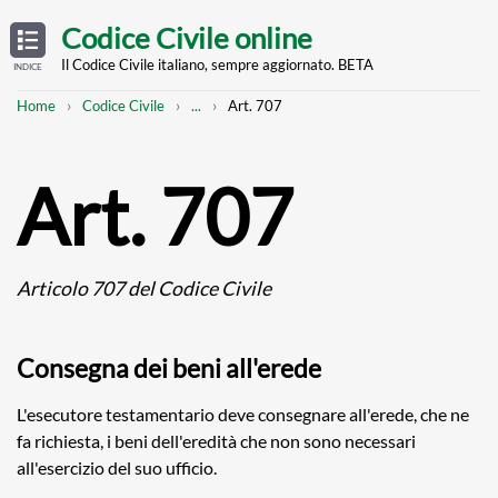
Skip
OPEN
TABLE
Codice Civile online
OF
to
CONTENTS
main
Il Codice Civile italiano, sempre aggiornato. BETA
INDICE
content
Breadcrumb
Mostra
Home
Codice Civile
...
Art. 707
l'intero
percorso
strutturato
Art. 707
Articolo 707 del Codice Civile
Consegna dei beni all'erede
L'esecutore testamentario deve consegnare all'erede, che ne
fa richiesta, i beni dell'eredità che non sono necessari
all'esercizio del suo ufficio.