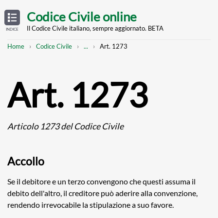
Skip
OPEN
TABLE
Codice Civile online
OF
to
CONTENTS
main
Il Codice Civile italiano, sempre aggiornato. BETA
INDICE
content
Breadcrumb
Mostra
Home
Codice Civile
...
Art. 1273
l'intero
percorso
strutturato
Art. 1273
Articolo 1273 del Codice Civile
Accollo
Se il debitore e un terzo convengono che questi assuma il
debito dell'altro, il creditore può aderire alla convenzione,
rendendo irrevocabile la stipulazione a suo favore.