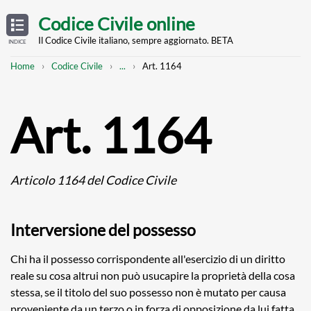
Skip
OPEN
TABLE
Codice Civile online
OF
to
CONTENTS
main
Il Codice Civile italiano, sempre aggiornato. BETA
INDICE
content
Breadcrumb
Mostra
Home
Codice Civile
...
Art. 1164
l'intero
percorso
strutturato
Art. 1164
Articolo 1164 del Codice Civile
Interversione del possesso
Chi ha il possesso corrispondente all'esercizio di un diritto
reale su cosa altrui non può usucapire la proprietà della cosa
stessa, se il titolo del suo possesso non è mutato per causa
proveniente da un terzo o in forza di opposizione da lui fatta