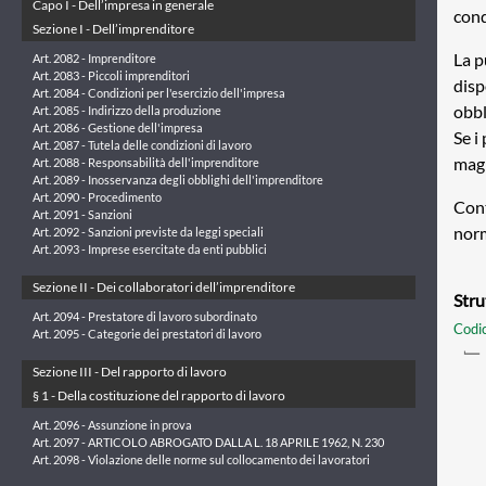
Capo I - Dell’impresa in generale
cond
Sezione I - Dell’imprenditore
La p
Art. 2082 - Imprenditore
Art. 2083 - Piccoli imprenditori
disp
Art. 2084 - Condizioni per l'esercizio dell'impresa
obbl
Art. 2085 - Indirizzo della produzione
Art. 2086 - Gestione dell'impresa
Se i
Art. 2087 - Tutela delle condizioni di lavoro
magi
Art. 2088 - Responsabilità dell'imprenditore
Art. 2089 - Inosservanza degli obblighi dell'imprenditore
Art. 2090 - Procedimento
Cont
Art. 2091 - Sanzioni
norm
Art. 2092 - Sanzioni previste da leggi speciali
Art. 2093 - Imprese esercitate da enti pubblici
Sezione II - Dei collaboratori dell’imprenditore
Stru
Art. 2094 - Prestatore di lavoro subordinato
Codic
Art. 2095 - Categorie dei prestatori di lavoro
Sezione III - Del rapporto di lavoro
§ 1 - Della costituzione del rapporto di lavoro
Art. 2096 - Assunzione in prova
Art. 2097 - ARTICOLO ABROGATO DALLA L. 18 APRILE 1962, N. 230
Art. 2098 - Violazione delle norme sul collocamento dei lavoratori