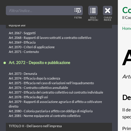
Art. 2064 - Formazione e pubblicazione
Skip
FILTER
CLOSE
Art. 2065 - Efficacia
TOC
TABLE
Co
TITLES
OF
Art. 2066 - Inderogabilità
to
CONTENTS
VIEW
ONLY
main
Il Co
FILTRA
SOLO
CHIUDI
ARTICLES
Capo III - Del contratto collettivo di lavoro e delle norme
ARTICOLI
INDICE
IN
THE
conte
equiparate
TABLE
Br
Hom
OF
CONTENTS
Art. 2067 - Soggetti
Art. 2068 - Rapporti di lavoro sottratti a contratto collettivo
Art. 2069 - Efficacia
Art. 2070 - Criteri di applicazione
Art. 2071 - Contenuto
Art. 2072 - Deposito e pubblicazione
Art. 2073 - Denunzia
Art
Art. 2074 - Efficacia dopo la scadenza
Art. 2075 - Efficacia nel caso di variazioni nell'inquadramento
Art. 2076 - Contratto collettivo annullabile
Art. 2077 - Efficacia del contratto collettivo sul contratto individuale
De
Art. 2078 - Efficacia degli usi
Art. 2079 - Rapporti di associazione agraria e di affitto a coltivatore
diretto
Il d
Art. 2080 - Colonia parziaria e affitto con obbligo di miglioria
spec
Art. 2081 - Norme equiparate al contratto collettivo
TITOLO II - Del lavoro nell’impresa
Prim