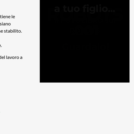
tiene le
 siano
e stabilito.
.
del lavoro a
e