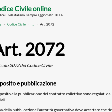
dice Civile online
dice Civile italiano, sempre aggiornato. BETA
nt
eadcrumb
Mostra
e
Codice Civile
...
Art. 2072
l'intero
percorso
strutturato
Art. 2072
icolo 2072 del Codice Civile
posito e pubblicazione
eposito e la pubblicazione del contratto collettivo sono regolati dall
iali.
a della pubblicazione l'autorità governativa deve accertare che ri