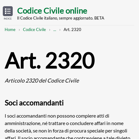
Skip
OPEN
TABLE
Codice Civile online
OF
to
CONTENTS
main
Il Codice Civile italiano, sempre aggiornato. BETA
INDICE
content
Breadcrumb
Mostra
Home
Codice Civile
...
Art. 2320
l'intero
percorso
strutturato
Art. 2320
Articolo 2320 del Codice Civile
Soci accomandanti
I soci accomandanti non possono compiere atti di
amministrazione, né trattare o concludere affari in nome
della società, se non in forza di procura speciale per singoli
affari. Il socio accomandante che contravviene a tale divieto