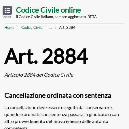
Skip
OPEN
TABLE
Codice Civile online
OF
to
CONTENTS
main
Il Codice Civile italiano, sempre aggiornato. BETA
INDICE
content
Breadcrumb
Mostra
Home
Codice Civile
...
Art. 2884
l'intero
percorso
strutturato
Art. 2884
Articolo 2884 del Codice Civile
Cancellazione ordinata con sentenza
La cancellazione deve essere eseguita dal conservatore,
quando è ordinata con sentenza passata in giudicato o con
altro provvedimento definitivo emesso dalle autorità
competenti.