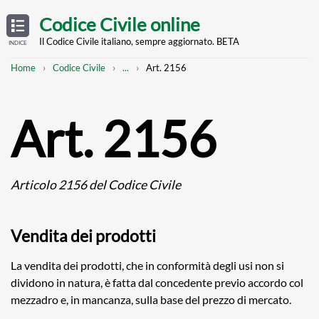
Skip
OPEN
TABLE
Codice Civile online
OF
to
CONTENTS
main
Il Codice Civile italiano, sempre aggiornato. BETA
INDICE
content
Breadcrumb
Mostra
Home
Codice Civile
...
Art. 2156
l'intero
percorso
strutturato
Art. 2156
Articolo 2156 del Codice Civile
Vendita dei prodotti
La vendita dei prodotti, che in conformità degli usi non si
dividono in natura, è fatta dal concedente previo accordo col
mezzadro e, in mancanza, sulla base del prezzo di mercato.