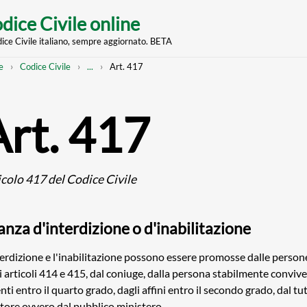
dice Civile online
dice Civile italiano, sempre aggiornato. BETA
nt
eadcrumb
Mostra
e
Codice Civile
...
Art. 417
l'intero
percorso
strutturato
Art. 417
icolo 417 del Codice Civile
anza d'interdizione o d'inabilitazione
terdizione e l'inabilitazione possono essere promosse dalle person
i articoli 414 e 415, dal coniuge, dalla persona stabilmente convive
nti entro il quarto grado, dagli affini entro il secondo grado, dal tu
tore ovvero dal pubblico ministero.