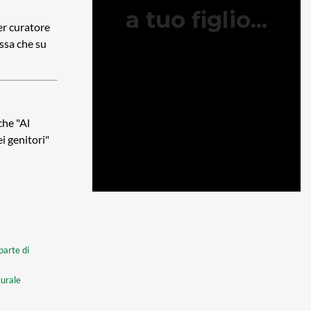
per curatore
ossa che su
che "Al
i genitori"
parte di
turale