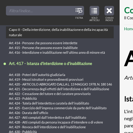
Art. 409 - Effetti dell'amministrazione di sostegno
Skip
FILTER
CLOSE
Art. 410 - Doveri dell'amministratore di sostegno
TOC
TABLE
Co
TITLES
OF
Art. 411 - Norme applicabili all'amministrazione di sostegno
to
CONTENTS
VIEW
Art. 412 - Procedimento per la revoca e l'estinzione
ONLY
main
Il Co
FILTRA
SOLO
CHIUDI
ARTICLES
Art. 413 - Revoca dell'amministrazione di sostegno
ARTICOLI
INDICE
IN
THE
conte
TABLE
Br
Hom
OF
Capo II - Della interdizione, della inabilitazione e della incapacità
CONTENTS
naturale
Art. 414 - Persone che possono essere interdette
Art. 415 - Persone che possono essere inabilitate
Art. 416 - Interdizione e inabilitazione nell'ultimo anno di minore età
Art. 417 - Istanza d'interdizione o d'inabilitazione
Art. 418 - Poteri dell'autorità giudiziaria
Art
Art. 419 - Mezzi istruttori e provvedimenti provvisori
Art. 420 - ARTICOLO ABROGATO DALLA L. 13 MAGGIO 1978, N. 180 146
Art. 421 - Decorrenza degli effetti dell'interdizione e dell'inabilitazione
Art. 422 - Cessazione del tutore e del curatore provvisorio
Ist
Art. 423 - Pubblicità
Art. 424 - Tutela dell'interdetto e curatela dell'inabilitato
Art. 425 - Esercizio dell'impresa commerciale da parte dell'inabilitato
L'in
Art. 426 - Durata dell'ufficio
negl
Art. 427 - Atti compiuti dall'interdetto e dall'inabilitato
Art. 428 - Atti compiuti da persona incapace d'intendere o di volere
pare
Art. 429 - Revoca dell'interdizione e dell'inabilitazione
cura
Art. 430 - Pubblicità