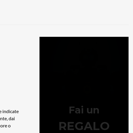
e indicate
nte, dai
tore o