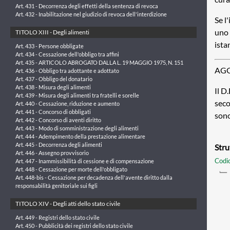
Art. 431 - Decorrenza degli effetti della sentenza di revoca
Art. 432 - Inabilitazione nel giudizio di revoca dell'interdizione
Se l
uno 
TITOLO XIII - Degli alimenti
ista
Art. 433 - Persone obbligate
Art. 434 - Cessazione dell'obbligo tra affini
Art. 435 - ARTICOLO ABROGATO DALLA L. 19 MAGGIO 1975, N. 151
AGG
Art. 436 - Obbligo tra adottante e adottato
Art. 437 - Obbligo del donatario
Art. 438 - Misura degli alimenti
Il D
Art. 439 - Misura degli alimenti tra fratelli e sorelle
seco
Art. 440 - Cessazione, riduzione e aumento
Art. 441 - Concorso di obbligati
sono
Art. 442 - Concorso di aventi diritto
Art. 443 - Modo di somministrazione degli alimenti
Art. 444 - Adempimento della prestazione alimentare
Art. 445 - Decorrenza degli alimenti
Stru
Art. 446 - Assegno provvisorio
Codic
Art. 447 - Inammissibilità di cessione e di compensazione
Art. 448 - Cessazione per morte dell'obbligato
Art. 448-bis - Cessazione per decadenza dell'avente diritto dalla
responsabilità genitoriale sui figli
TITOLO XIV - Degli atti dello stato civile
Art. 449 - Registri dello stato civile
Art. 450 - Pubblicità dei registri dello stato civile