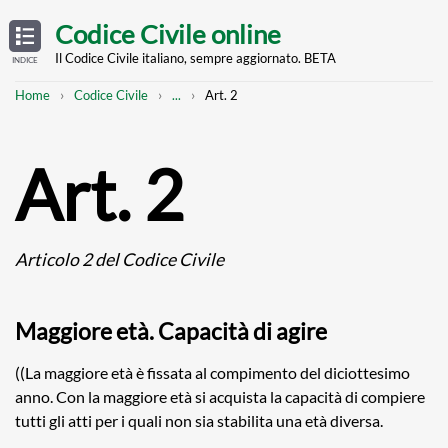
Skip
OPEN
TABLE
Codice Civile online
OF
to
CONTENTS
main
Il Codice Civile italiano, sempre aggiornato. BETA
INDICE
content
Breadcrumb
Mostra
Home
Codice Civile
...
Art. 2
l'intero
percorso
strutturato
Art. 2
Articolo 2 del Codice Civile
Maggiore età. Capacità di agire
((La maggiore età è fissata al compimento del diciottesimo
anno. Con la maggiore età si acquista la capacità di compiere
tutti gli atti per i quali non sia stabilita una età diversa.