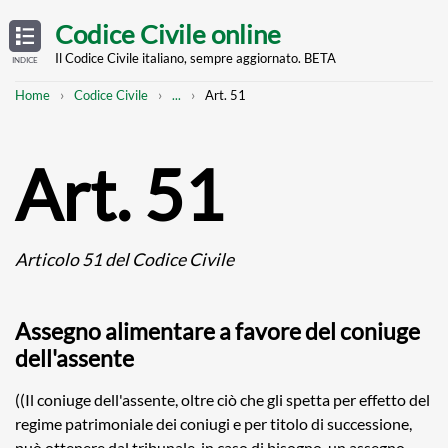
Skip
OPEN
TABLE
Codice Civile online
OF
to
CONTENTS
main
Il Codice Civile italiano, sempre aggiornato. BETA
INDICE
content
Breadcrumb
Mostra
Home
Codice Civile
...
Art. 51
l'intero
percorso
strutturato
Art. 51
Articolo 51 del Codice Civile
Assegno alimentare a favore del coniuge
dell'assente
((Il coniuge dell'assente, oltre ciò che gli spetta per effetto del
regime patrimoniale dei coniugi e per titolo di successione,
può ottenere dal tribunale, in caso di bisogno, un assegno