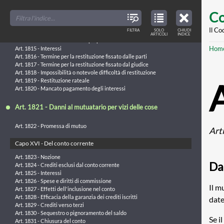
Art. 1812 - Danni al comodatario per vizi della cosa
Skip
FILTER
CLOSE
TOC
TABLE
Co
TITLES
OF
to
Capo XV - Del mutuo
CONTENTS
VIEW
ONLY
main
Il Co
FILTRA
SOLO
CHIUDI
ARTICLES
Art. 1813 - Nozione
ARTICOLI
INDICE
IN
THE
Art. 1814 - Trasferimento della proprietà
conte
TABLE
Br
Hom
OF
Art. 1815 - Interessi
CONTENTS
Art. 1816 - Termine per la restituzione fissato dalle parti
Art. 1817 - Termine per la restituzione fissato dal giudice
Art. 1818 - Impossibilità o notevole difficoltà di restituzione
Art. 1819 - Restituzione rateale
Art. 1820 - Mancato pagamento degli interessi
Art. 1821 - Danni al mutuatario per vizi delle cose
Art. 1822 - Promessa di mutuo
Art
Capo XVI - Del conto corrente
Art. 1823 - Nozione
Dan
Art. 1824 - Crediti esclusi dal conto corrente
Art. 1825 - Interessi
Art. 1826 - Spese e diritti di commissione
Il m
Art. 1827 - Effetti dell'inclusione nel conto
Art. 1828 - Efficacia della garanzia dei crediti iscritti
date
Art. 1829 - Crediti verso terzi
Art. 1830 - Sequestro o pignoramento del saldo
Se i
Art. 1831 - Chiusura del conto