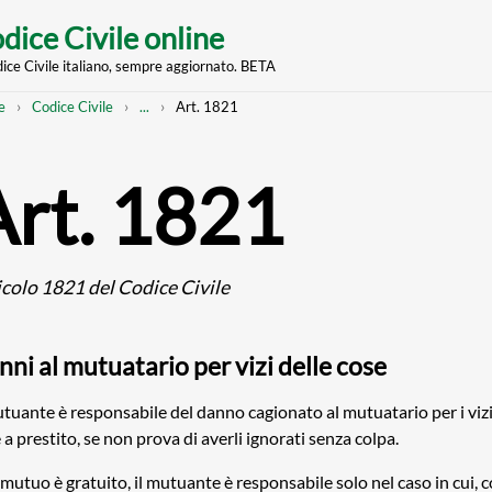
dice Civile online
dice Civile italiano, sempre aggiornato. BETA
nt
eadcrumb
Mostra
e
Codice Civile
...
Art. 1821
l'intero
percorso
strutturato
Art. 1821
icolo 1821 del Codice Civile
ni al mutuatario per vizi delle cose
utuante è responsabile del danno cagionato al mutuatario per i vizi
 a prestito, se non prova di averli ignorati senza colpa.
l mutuo è gratuito, il mutuante è responsabile solo nel caso in cui,