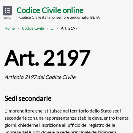
Skip
OPEN
TABLE
Codice Civile online
OF
to
CONTENTS
main
Il Codice Civile italiano, sempre aggiornato. BETA
INDICE
content
Breadcrumb
Mostra
Home
Codice Civile
...
Art. 2197
l'intero
percorso
strutturato
Art. 2197
Articolo 2197 del Codice Civile
Sedi secondarie
L'imprenditore che istituisce nel territorio dello Stato sedi
secondarie con una rappresentanza stabile deve, entro trenta
giorni, chiederne l'iscrizione all'ufficio del registro delle
imprese del luogo dove è la sede principale dell'impresa.