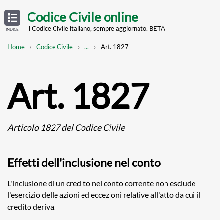
Skip
OPEN
TABLE
Codice Civile online
OF
to
CONTENTS
main
Il Codice Civile italiano, sempre aggiornato. BETA
INDICE
content
Breadcrumb
Mostra
Home
Codice Civile
...
Art. 1827
l'intero
percorso
strutturato
Art. 1827
Articolo 1827 del Codice Civile
Effetti dell'inclusione nel conto
L'inclusione di un credito nel conto corrente non esclude
l'esercizio delle azioni ed eccezioni relative all'atto da cui il
credito deriva.