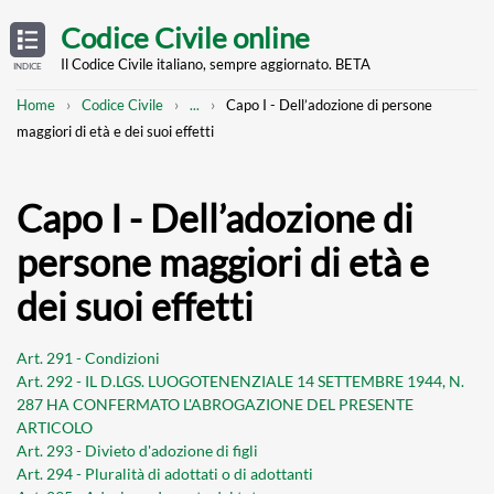
Skip
OPEN
TABLE
Codice Civile online
OF
to
CONTENTS
main
Il Codice Civile italiano, sempre aggiornato. BETA
INDICE
content
Breadcrumb
Mostra
Home
Codice Civile
...
Capo I - Dell’adozione di persone
l'intero
maggiori di età e dei suoi effetti
percorso
strutturato
Capo I - Dell’adozione di
persone maggiori di età e
dei suoi effetti
Art. 291 - Condizioni
Art. 292 - IL D.LGS. LUOGOTENENZIALE 14 SETTEMBRE 1944, N.
287 HA CONFERMATO L'ABROGAZIONE DEL PRESENTE
ARTICOLO
Art. 293 - Divieto d'adozione di figli
Art. 294 - Pluralità di adottati o di adottanti