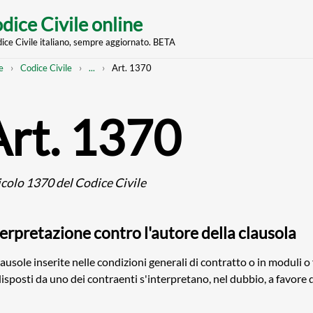
dice Civile online
dice Civile italiano, sempre aggiornato. BETA
nt
eadcrumb
Mostra
e
Codice Civile
...
Art. 1370
l'intero
percorso
strutturato
Art. 1370
icolo 1370 del Codice Civile
erpretazione contro l'autore della clausola
lausole inserite nelle condizioni generali di contratto o in moduli o
isposti da uno dei contraenti s'interpretano, nel dubbio, a favore de