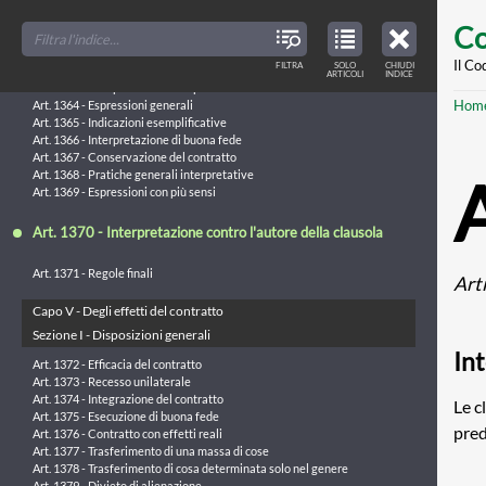
Art. 1361 - Atti di amministrazione
Skip
FILTER
CLOSE
TOC
TABLE
Co
TITLES
OF
to
Capo IV - Dell’interpretazione del contratto
CONTENTS
VIEW
ONLY
main
Il Co
FILTRA
SOLO
CHIUDI
ARTICLES
Art. 1362 - Intenzione dei contraenti
ARTICOLI
INDICE
IN
THE
Art. 1363 - Interpretazione complessiva delle clausole
conte
TABLE
Br
Hom
OF
Art. 1364 - Espressioni generali
CONTENTS
Art. 1365 - Indicazioni esemplificative
Art. 1366 - Interpretazione di buona fede
Art. 1367 - Conservazione del contratto
Art. 1368 - Pratiche generali interpretative
Art. 1369 - Espressioni con più sensi
Art. 1370 - Interpretazione contro l'autore della clausola
Art. 1371 - Regole finali
Art
Capo V - Degli effetti del contratto
Sezione I - Disposizioni generali
Int
Art. 1372 - Efficacia del contratto
Art. 1373 - Recesso unilaterale
Art. 1374 - Integrazione del contratto
Le c
Art. 1375 - Esecuzione di buona fede
pred
Art. 1376 - Contratto con effetti reali
Art. 1377 - Trasferimento di una massa di cose
Art. 1378 - Trasferimento di cosa determinata solo nel genere
Art. 1379 - Divieto di alienazione