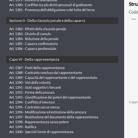
Stru
Art. 1380 - Conflitto tra più diritti personali di godimento
Art. 1381 - Promessa dell'obbligazione o del fatto del terzo
Codic
Sezione II - Della clausola penale e della caparra
Art. 1382 - Effetti della clausola penale
Art. 1383 - Divieto di cumulo
Art. 1384 - Riduzione della penale
Art. 1385 - Caparra confirmatoria
Art. 1386 - Caparra penitenziale
Capo VI - Della rappresentanza
Art. 1387 - Fonti della rappresentanza
Art. 1388 - Contratto concluso dal rappresentante
Art. 1389 - Capacità del rappresentante e del rappresentato
Art. 1390 - Vizi della volontà
Art. 1391 - Stati soggettivi rilevanti
Art. 1392 - Forma della procura
Art. 1393 - Giustificazione dei poteri del rappresentante
Copyr
Art. 1394 - Conflitto d'interessi
Art. 1395 - Contratto con se stesso
Art. 1396 - Modificazione ed estinzione della procura
Art. 1397 - Restituzione del documento della rappresentanza
Art. 1398 - Rappresentanza senza potere
Art. 1399 - Ratifica
Art. 1400 - Speciali forme di rappresentanza