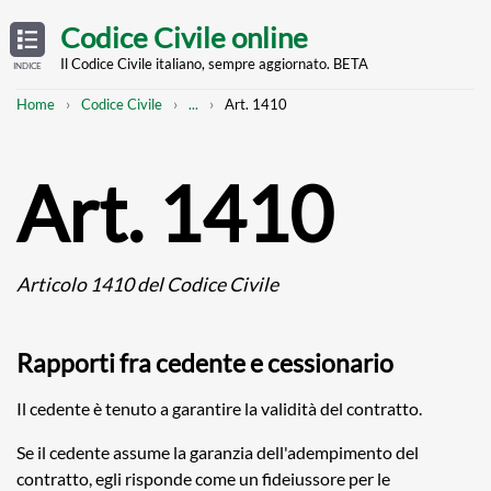
Skip
OPEN
TABLE
Codice Civile online
OF
to
CONTENTS
main
Il Codice Civile italiano, sempre aggiornato. BETA
INDICE
content
Breadcrumb
Mostra
Home
Codice Civile
...
Art. 1410
l'intero
percorso
strutturato
Art. 1410
Articolo 1410 del Codice Civile
Rapporti fra cedente e cessionario
Il cedente è tenuto a garantire la validità del contratto.
Se il cedente assume la garanzia dell'adempimento del
contratto, egli risponde come un fideiussore per le