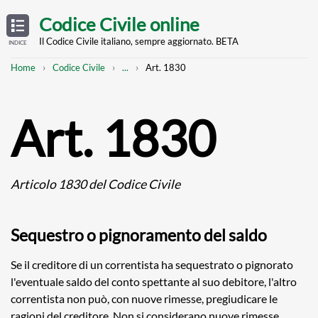
Skip
OPEN
TABLE
Codice Civile online
OF
to
CONTENTS
main
Il Codice Civile italiano, sempre aggiornato. BETA
INDICE
content
Breadcrumb
Mostra
Home
Codice Civile
...
Art. 1830
l'intero
percorso
strutturato
Art. 1830
Articolo 1830 del Codice Civile
Sequestro o pignoramento del saldo
Se il creditore di un correntista ha sequestrato o pignorato
l'eventuale saldo del conto spettante al suo debitore, l'altro
correntista non può, con nuove rimesse, pregiudicare le
ragioni del creditore. Non si considerano nuove rimesse