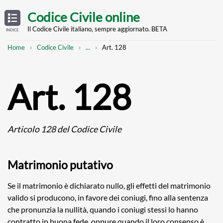
Skip
OPEN
TABLE
Codice Civile online
OF
to
CONTENTS
main
Il Codice Civile italiano, sempre aggiornato. BETA
INDICE
content
Breadcrumb
Mostra
Home
Codice Civile
...
Art. 128
l'intero
percorso
strutturato
Art. 128
Articolo 128 del Codice Civile
Matrimonio putativo
Se il matrimonio è dichiarato nullo, gli effetti del matrimonio
valido si producono, in favore dei coniugi, fino alla sentenza
che pronunzia la nullità, quando i coniugi stessi lo hanno
contratto in buona fede, oppure quando il loro consenso è