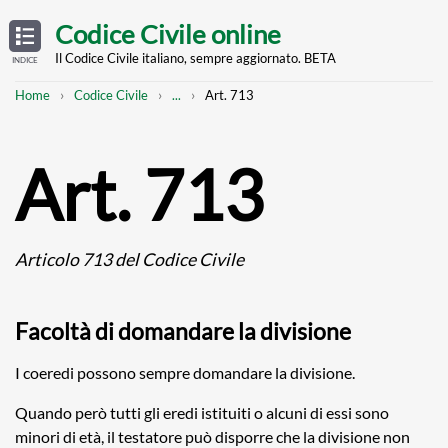
Skip
OPEN
TABLE
Codice Civile online
OF
to
CONTENTS
main
Il Codice Civile italiano, sempre aggiornato. BETA
INDICE
content
Breadcrumb
Mostra
Home
Codice Civile
...
Art. 713
l'intero
percorso
strutturato
Art. 713
Articolo 713 del Codice Civile
Facoltà di domandare la divisione
I coeredi possono sempre domandare la divisione.
Quando però tutti gli eredi istituiti o alcuni di essi sono
minori di età, il testatore può disporre che la divisione non