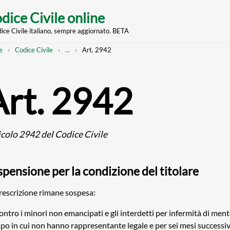
dice Civile online
dice Civile italiano, sempre aggiornato. BETA
nt
eadcrumb
Mostra
e
Codice Civile
...
Art. 2942
l'intero
percorso
strutturato
Art. 2942
icolo 2942 del Codice Civile
pensione per la condizione del titolare
rescrizione rimane sospesa:
ontro i minori non emancipati e gli interdetti per infermità di mente
po in cui non hanno rappresentante legale e per sei mesi successivi