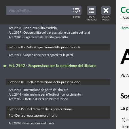
Sezione I - Disposizioni generali
Skip
FILTER
CLOSE
TOC
TABLE
Co
TITLES
OF
Art. 2934 - Estinzione dei diritti
to
CONTENTS
VIEW
Art. 2935 - Decorrenza della prescrizione
ONLY
main
Il Co
FILTRA
SOLO
CHIUDI
ARTICLES
Art. 2936 - Inderogabilità delle norme sulla prescrizione
ARTICOLI
INDICE
IN
THE
Art. 2937 - Rinunzia alla prescrizione
conte
TABLE
Br
Hom
OF
Art. 2938 - Non rilevabilità d'ufficio
CONTENTS
Art. 2939 - Opponibilità della prescrizione da parte dei terzi
Art. 2940 - Pagamento del debito prescritto
Sezione II - Della sospensione della prescrizione
Art. 2941 - Sospensione per rapporti tra le parti
Art. 2942 - Sospensione per la condizione del titolare
Art
Sezione III - Dell’interruzione della prescrizione
Art. 2943 - Interruzione da parte del titolare
Sos
Art. 2944 - Interruzione per effetto di riconoscimento
Art. 2945 - Effetti e durata dell'interruzione
La p
Sezione IV - Del termine della prescrizione
§ 1 - Della prescrizione ordinaria
1) c
Art. 2946 - Prescrizione ordinaria
tem