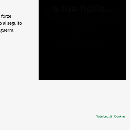
e forze
o al seguito
 guerra.
Note Legali
|
Cookies