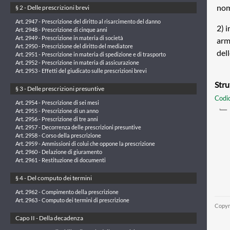
nom
§ 2 - Delle prescrizioni brevi
Art. 2947 - Prescrizione del diritto al risarcimento del danno
2) i
Art. 2948 - Prescrizione di cinque anni
Art. 2949 - Prescrizione in materia di società
arm
Art. 2950 - Prescrizione del diritto del mediatore
dell
Art. 2951 - Prescrizione in materia di spedizione e di trasporto
Art. 2952 - Prescrizione in materia di assicurazione
Art. 2953 - Effetti del giudicato sulle prescrizioni brevi
Stru
§ 3 - Delle prescrizioni presuntive
Codic
Art. 2954 - Prescrizione di sei mesi
Art. 2955 - Prescrizione di un anno
Art. 2956 - Prescrizione di tre anni
Art. 2957 - Decorrenza delle prescrizioni presuntive
Art. 2958 - Corso della prescrizione
Art. 2959 - Ammissioni di colui che oppone la prescrizione
Art. 2960 - Delazione di giuramento
Art. 2961 - Restituzione di documenti
§ 4 - Del computo dei termini
Art. 2962 - Compimento della prescrizione
Art. 2963 - Computo dei termini di prescrizione
Copyr
Capo II - Della decadenza