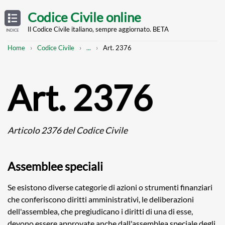
Skip
OPEN
TABLE
Codice Civile online
OF
to
CONTENTS
main
Il Codice Civile italiano, sempre aggiornato. BETA
INDICE
content
Breadcrumb
Mostra
Home
Codice Civile
...
Art. 2376
l'intero
percorso
strutturato
Art. 2376
Articolo 2376 del Codice Civile
Assemblee speciali
Se esistono diverse categorie di azioni o strumenti finanziari
che conferiscono diritti amministrativi, le deliberazioni
dell'assemblea, che pregiudicano i diritti di una di esse,
devono essere approvate anche dall'assemblea speciale degli