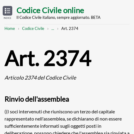
Skip
OPEN
TABLE
Codice Civile online
OF
to
CONTENTS
main
Il Codice Civile italiano, sempre aggiornato. BETA
INDICE
content
Breadcrumb
Mostra
Home
Codice Civile
...
Art. 2374
l'intero
percorso
strutturato
Art. 2374
Articolo 2374 del Codice Civile
Rinvio dell'assemblea
((I soci intervenuti che riuniscono un terzo del capitale
rappresentato nell'assemblea, se dichiarano di non essere
sufficientemente informati sugli oggetti posti in
deliberazione, possono chiedere che l'assemblea sia rinviata a