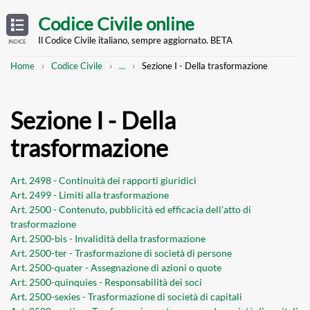
Skip
OPEN
TABLE
Codice Civile online
OF
to
CONTENTS
main
Il Codice Civile italiano, sempre aggiornato. BETA
INDICE
content
Breadcrumb
Mostra
Home
Codice Civile
...
Sezione I - Della trasformazione
l'intero
percorso
strutturato
Sezione I - Della
trasformazione
Art. 2498 - Continuità dei rapporti giuridici
Art. 2499 - Limiti alla trasformazione
Art. 2500 - Contenuto, pubblicità ed efficacia dell'atto di
trasformazione
Art. 2500-bis - Invalidità della trasformazione
Art. 2500-ter - Trasformazione di società di persone
Art. 2500-quater - Assegnazione di azioni o quote
Art. 2500-quinquies - Responsabilità dei soci
Art. 2500-sexies - Trasformazione di società di capitali