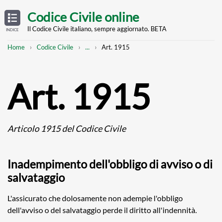
Skip
OPEN
TABLE
Codice Civile online
OF
to
CONTENTS
main
Il Codice Civile italiano, sempre aggiornato. BETA
INDICE
content
Breadcrumb
Mostra
Home
Codice Civile
...
Art. 1915
l'intero
percorso
strutturato
Art. 1915
Articolo 1915 del Codice Civile
Inadempimento dell'obbligo di avviso o di
salvataggio
L'assicurato che dolosamente non adempie l'obbligo
dell'avviso o del salvataggio perde il diritto all'indennità.