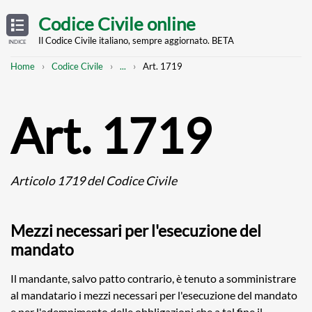
Skip
OPEN
TABLE
Codice Civile online
OF
to
CONTENTS
main
Il Codice Civile italiano, sempre aggiornato. BETA
INDICE
content
Breadcrumb
Mostra
Home
Codice Civile
...
Art. 1719
l'intero
percorso
strutturato
Art. 1719
Articolo 1719 del Codice Civile
Mezzi necessari per l'esecuzione del
mandato
Il mandante, salvo patto contrario, è tenuto a somministrare
al mandatario i mezzi necessari per l'esecuzione del mandato
e per l'adempimento delle obbligazioni che a tal fine il