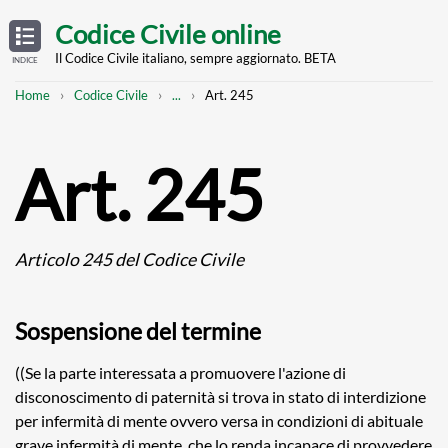
Skip
OPEN
TABLE
Codice Civile online
OF
to
CONTENTS
main
Il Codice Civile italiano, sempre aggiornato. BETA
INDICE
content
Breadcrumb
Mostra
Home
Codice Civile
...
Art. 245
l'intero
percorso
strutturato
Art. 245
Articolo 245 del Codice Civile
Sospensione del termine
((Se la parte interessata a promuovere l'azione di
disconoscimento di paternità si trova in stato di interdizione
per infermità di mente ovvero versa in condizioni di abituale
grave infermità di mente, che lo renda incapace di provvedere