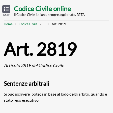
Skip
OPEN
TABLE
Codice Civile online
OF
to
CONTENTS
main
Il Codice Civile italiano, sempre aggiornato. BETA
INDICE
content
Breadcrumb
Mostra
Home
Codice Civile
...
Art. 2819
l'intero
percorso
strutturato
Art. 2819
Articolo 2819 del Codice Civile
Sentenze arbitrali
Si può iscrivere ipoteca in base al lodo degli arbitri, quando è
stato reso esecutivo.