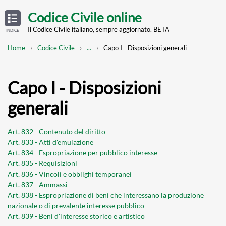
Skip
OPEN
TABLE
Codice Civile online
OF
to
CONTENTS
main
Il Codice Civile italiano, sempre aggiornato. BETA
INDICE
content
Breadcrumb
Mostra
Home
Codice Civile
...
Capo I - Disposizioni generali
l'intero
percorso
strutturato
Capo I - Disposizioni
generali
Art. 832 - Contenuto del diritto
Art. 833 - Atti d'emulazione
Art. 834 - Espropriazione per pubblico interesse
Art. 835 - Requisizioni
Art. 836 - Vincoli e obblighi temporanei
Art. 837 - Ammassi
Art. 838 - Espropriazione di beni che interessano la produzione
nazionale o di prevalente interesse pubblico
Art. 839 - Beni d'interesse storico e artistico