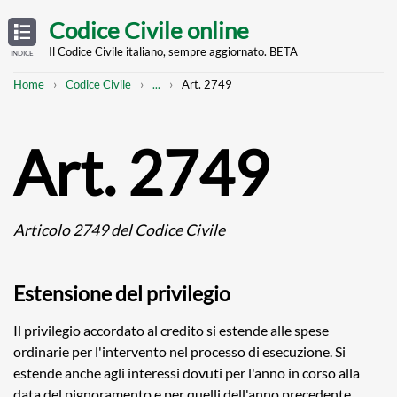
Skip
OPEN
TABLE
Codice Civile online
OF
to
CONTENTS
main
Il Codice Civile italiano, sempre aggiornato. BETA
INDICE
content
Breadcrumb
Mostra
Home
Codice Civile
...
Art. 2749
l'intero
percorso
strutturato
Art. 2749
Articolo 2749 del Codice Civile
Estensione del privilegio
Il privilegio accordato al credito si estende alle spese
ordinarie per l'intervento nel processo di esecuzione. Si
estende anche agli interessi dovuti per l'anno in corso alla
data del pignoramento e per quelli dell'anno precedente.