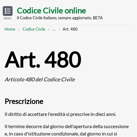
Skip
OPEN
TABLE
Codice Civile online
OF
to
CONTENTS
main
Il Codice Civile italiano, sempre aggiornato. BETA
INDICE
content
Breadcrumb
Mostra
Home
Codice Civile
...
Art. 480
l'intero
percorso
strutturato
Art. 480
Articolo 480 del Codice Civile
Prescrizione
Il diritto di accettare l'eredità si prescrive in dieci anni.
Il termine decorre dal giorno dell'apertura della successione
e, in caso d'istituzione condizionale, dal giorno in cui si