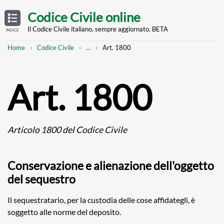
Skip
OPEN
TABLE
Codice Civile online
OF
to
CONTENTS
main
Il Codice Civile italiano, sempre aggiornato. BETA
INDICE
content
Breadcrumb
Mostra
Home
Codice Civile
...
Art. 1800
l'intero
percorso
strutturato
Art. 1800
Articolo 1800 del Codice Civile
Conservazione e alienazione dell'oggetto
del sequestro
Il sequestratario, per la custodia delle cose affidategli, è
soggetto alle norme del deposito.