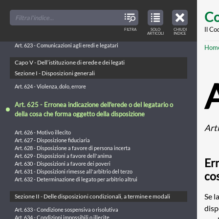
Skip
FILTER
CLOSE
testamenti segreti
TOC
TABLE
Co
TITLES
OF
to
CONTENTS
Art. 620 - Pubblicazione del testamento olografo
VIEW
ONLY
main
Il Co
Art. 621 - Pubblicazione del testamento segreto
FILTRA
SOLO
CHIUDI
ARTICLES
ARTICOLI
INDICE
IN
Art. 622 - Comunicazione dei testamenti alla pretura
THE
conte
TABLE
Br
Art. 623 - Comunicazioni agli eredi e legatari
Hom
OF
CONTENTS
Capo V - Dell’istituzione di erede e dei legati
Sezione I - Disposizioni generali
Art. 624 - Violenza, dolo, errore
Art. 625 - Erronea indicazione dell'erede o del legatario o
della cosa che forma oggetto della disposizione
Art
Art. 626 - Motivo illecito
Art. 627 - Disposizione fiduciaria
Art. 628 - Disposizione a favore di persona incerta
Art. 629 - Disposizioni a favore dell'anima
Err
Art. 630 - Disposizioni a favore dei poveri
Art. 631 - Disposizioni rimesse all'arbitrio del terzo
co
Art. 632 - Determinazione di legato per arbitrio altrui
Se l
Sezione II - Delle disposizioni condizionali, a termine e modali
disp
Art. 633 - Condizione sospensiva o risolutiva
Art. 634 - Condizioni impossibili o illecite