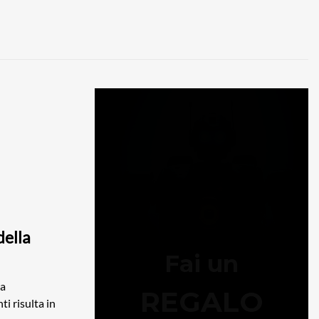
della
la
i risulta in