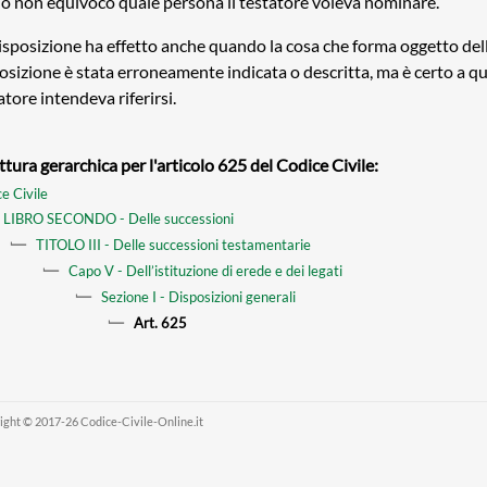
 non equivoco quale persona il testatore voleva nominare.
isposizione ha effetto anche quando la cosa che forma oggetto del
osizione è stata erroneamente indicata o descritta, ma è certo a qua
atore intendeva riferirsi.
ttura gerarchica per l'articolo 625 del Codice Civile:
e Civile
LIBRO SECONDO - Delle successioni
TITOLO III - Delle successioni testamentarie
Capo V - Dell’istituzione di erede e dei legati
Sezione I - Disposizioni generali
Art. 625
ight © 2017-26 Codice-Civile-Online.it