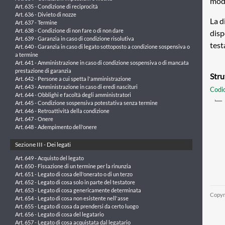
modo
Art. 635 - Condizione di reciprocità
Art. 636 - Divieto di nozze
La d
Art. 637 - Termine
Art. 638 - Condizione di non fare o di non dare
disp
Art. 639 - Garanzia in caso di condizione risolutiva
test
Art. 640 - Garanzia in caso di legato sottoposto a condizione sospensiva o
a termine
Art. 641 - Amministrazione in caso di condizione sospensiva o di mancata
prestazione di garanzia
Stru
Art. 642 - Persone a cui spetta l'amministrazione
Art. 643 - Amministrazione in caso di eredi nascituri
Codic
Art. 644 - Obblighi e facoltà degli amministratori
Art. 645 - Condizione sospensiva potestativa senza termine
Art. 646 - Retroattività della condizione
Art. 647 - Onere
Art. 648 - Adempimento dell'onere
Sezione III - Dei legati
Art. 649 - Acquisto del legato
Art. 650 - Fissazione di un termine per la rinunzia
Art. 651 - Legato di cosa dell'onerato o di un terzo
Art. 652 - Legato di cosa solo in parte del testatore
Art. 653 - Legato di cosa genericamente determinata
Copyr
Art. 654 - Legato di cosa non esistente nell'asse
Art. 655 - Legato di cosa da prendersi da certo luogo
Art. 656 - Legato di cosa del legatario
Art. 657 - Legato di cosa acquistata dal legatario