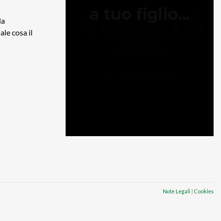
la
le cosa il
Note Legali
|
Cookies