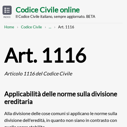
Skip
OPEN
TABLE
Codice Civile online
OF
to
CONTENTS
main
Il Codice Civile italiano, sempre aggiornato. BETA
INDICE
content
Breadcrumb
Mostra
Home
Codice Civile
...
Art. 1116
l'intero
percorso
strutturato
Art. 1116
Articolo 1116 del Codice Civile
Applicabilità delle norme sulla divisione
ereditaria
Alla divisione delle cose comuni si applicano le norme sulla
divisione dell'eredità, in quanto non siano in contrasto con
quelle sopra stabilite.