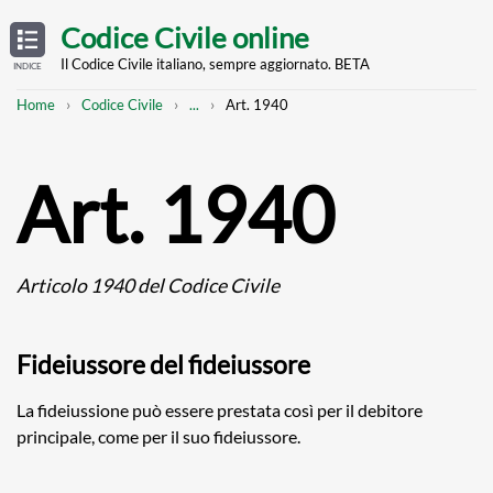
Skip
OPEN
TABLE
Codice Civile online
OF
to
CONTENTS
main
Il Codice Civile italiano, sempre aggiornato. BETA
INDICE
content
Breadcrumb
Mostra
Home
Codice Civile
...
Art. 1940
l'intero
percorso
strutturato
Art. 1940
Articolo 1940 del Codice Civile
Fideiussore del fideiussore
La fideiussione può essere prestata così per il debitore
principale, come per il suo fideiussore.